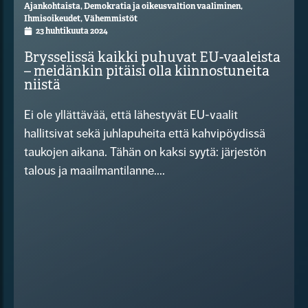
Ajankohtaista
,
Demokratia ja oikeusvaltion vaaliminen
,
Ihmisoikeudet
,
Vähemmistöt
23 huhtikuuta 2024
Brysselissä kaikki puhuvat EU-vaaleista
– meidänkin pitäisi olla kiinnostuneita
niistä
Ei ole yllättävää, että lähestyvät EU-vaalit
hallitsivat sekä juhlapuheita että kahvipöydissä
taukojen aikana. Tähän on kaksi syytä: järjestön
talous ja maailmantilanne....