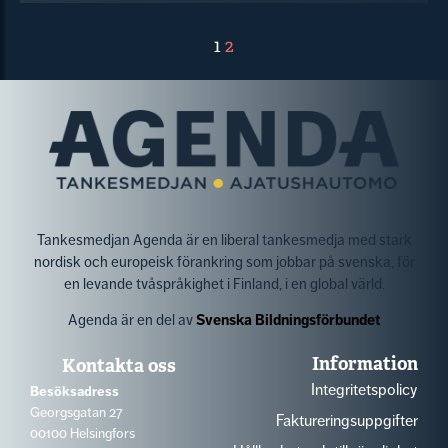
1
2
Tankesmedjan Agenda är en liberal tankesmedja med stark
nordisk och europeisk förankring som jobbar på svenska, för
en levande tvåspråkighet i Finland, i en global värld.
Agenda är en del av
Svenska Bildningsförbundet
Information
Kontakta oss
Integritetspolicy
Besöksadress
Georgsgatan 27
Faktureringsuppgifter
00100 Helsingfors