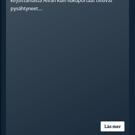
kirjoittamasta Aivan kuin liukuportaat olisivat
pysähtyneet....
Läs mer