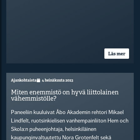
Läs mer
Ajankohtaista
4 heinäkuuta 2023
Miten enemmistö on hyvä liittolainen
vähemmistölle?
Paneeliin kuuluivat Åbo Akademin rehtori Mikael
Lindfelt, ruotsinkielisen vanhempainliiton Hem och
Skola:n puheenjohtaja, helsinkiläinen
kaupunginvaltuutettu Nora Grotenfelt sekä