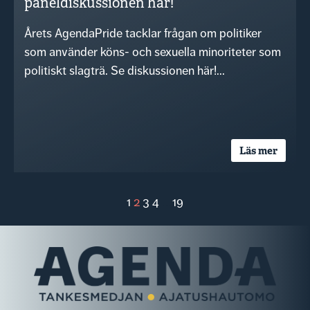
paneldiskussionen här!
Årets AgendaPride tacklar frågan om politiker
som använder köns- och sexuella minoriteter som
politiskt slagträ. Se diskussionen här!...
Läs mer
1
2
3
4
…
19