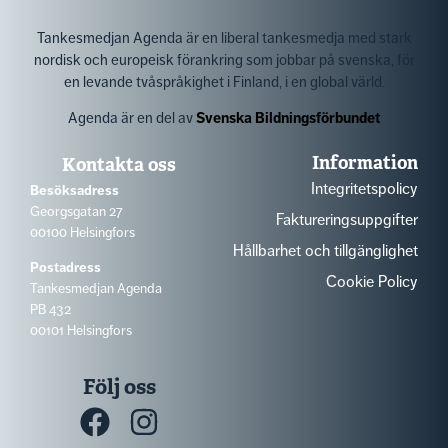
Tankesmedjan Agenda är en liberal tankesmedja med stark
nordisk och europeisk förankring som jobbar på svenska, för
en levande tvåspråkighet i Finland, i en global värld.
Agenda är en del av
Svenska Bildningsförbundet
Information
Kontakta oss
Integritetspolicy
Besöksadress
Georgsgatan 27
Faktureringsuppgifter
00100 Helsingfors
Hållbarhet och tillgänglighet
Postadress
Cookie Policy
Tankesmedjan Agenda
PB 432
00101 Helsingfors
Följ oss