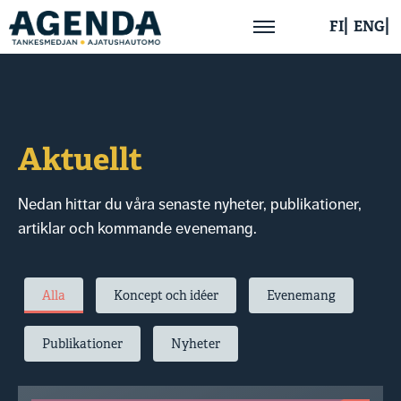
FI
ENG
Hem
Om oss
Aktuellt
Aktuellt
Nedan hittar du våra senaste nyheter, publikationer,
artiklar och kommande evenemang.
Publikationer
Alla
Koncept och idéer
Evenemang
Kontakta oss
Publikationer
Nyheter