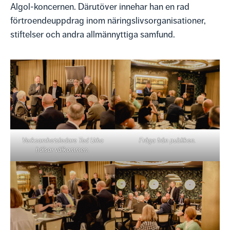
Algol-koncernen. Därutöver innehar han en rad
förtroendeuppdrag inom näringslivsorganisationer,
stiftelser och andra allmännyttiga samfund.
Verksamhetsledare Ted Urho
Fråga från publiken.
hälsar välkommen.