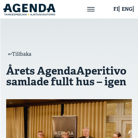
FI
ENG
Hem
Om oss
↩︎Tillbaka
Årets AgendaAperitivo
Aktuellt
samlade fullt hus – igen
Publikationer
Kontakta oss