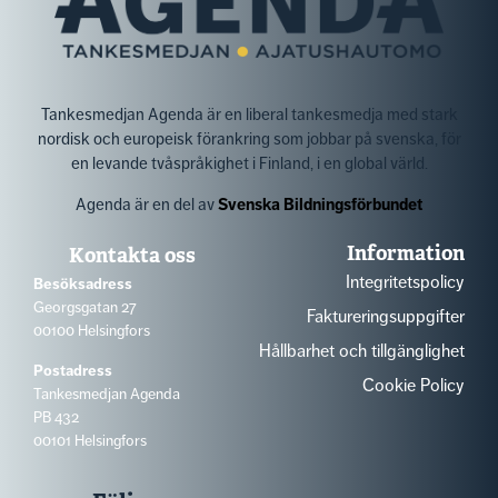
Tankesmedjan Agenda är en liberal tankesmedja med stark
nordisk och europeisk förankring som jobbar på svenska, för
en levande tvåspråkighet i Finland, i en global värld.
Agenda är en del av
Svenska Bildningsförbundet
Information
Kontakta oss
Integritetspolicy
Besöksadress
Georgsgatan 27
Faktureringsuppgifter
00100 Helsingfors
Hållbarhet och tillgänglighet
Postadress
Cookie Policy
Tankesmedjan Agenda
PB 432
00101 Helsingfors