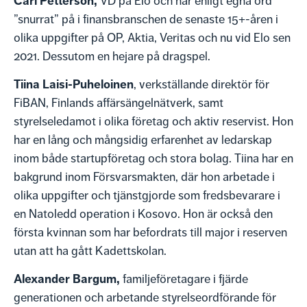
Carl Petterson,
VD på Elo och har enligt egna ord
”snurrat” på i finansbranschen de senaste 15+-åren i
olika uppgifter på OP, Aktia, Veritas och nu vid Elo sen
2021. Dessutom en hejare på dragspel.
Tiina Laisi-Puheloinen
, verkställande direktör för
FiBAN, Finlands affärsängelnätverk, samt
styrelseledamot i olika företag och aktiv reservist. Hon
har en lång och mångsidig erfarenhet av ledarskap
inom både startupföretag och stora bolag. Tiina har en
bakgrund inom Försvarsmakten, där hon arbetade i
olika uppgifter och tjänstgjorde som fredsbevarare i
en Natoledd operation i Kosovo. Hon är också den
första kvinnan som har befordrats till major i reserven
utan att ha gått Kadettskolan.
Alexander Bargum,
familjeföretagare i fjärde
generationen och arbetande styrelseordförande för