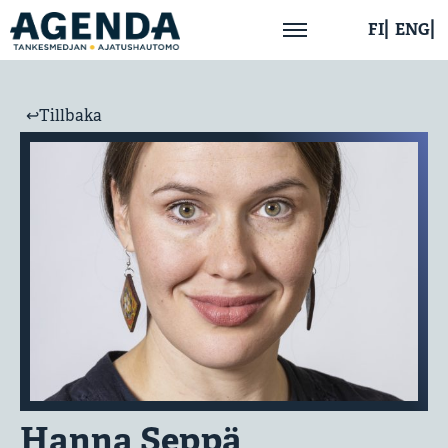
FI
ENG
Hem
↩︎Tillbaka
Om oss
Aktuellt
Publikationer
Kontakta oss
Hanna Seppä