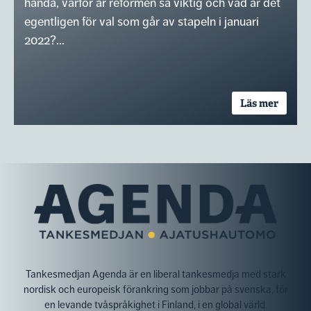
hända, varför är reformen så viktig och vad är det
egentligen för val som går av stapeln i januari
2022?...
Läs mer
Tankesmedjan Agenda är en liberal tankesmedja med stark
nordisk och europeisk förankring som jobbar på svenska, för
en levande tvåspråkighet i Finland, i en global värld.