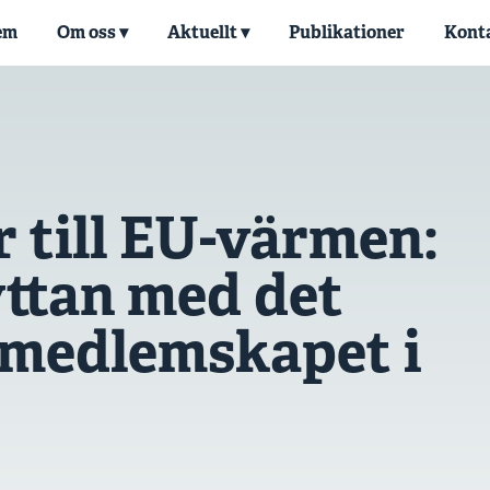
em
Om oss
Aktuellt
Publikationer
Konta
r till EU-värmen:
yttan med det
 medlemskapet i