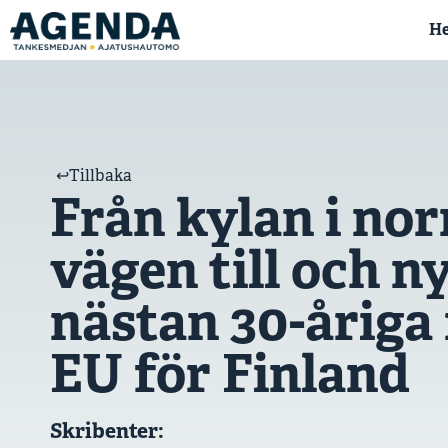
H
↩︎Tillbaka
Från kylan i nor
vägen till och n
nästan 30-åriga
EU för Finland
Skribenter: