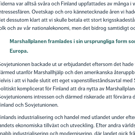
iderna var alltså svåra och Finland uppfattades av många i vä
ntressesfären. Ovetskap och oro kännetecknade åren vi hade f
et dessutom klart att vi skulle betala ett stort krigsskadest
olk och av vår nationalekonomi, men det bidrog samtidigt oc
Marshallplanen framlades i sin ursprungliga form so
Europa.
ovjetunionen backade ut ur erbjudandet eftersom det hade 
därmed utanför Marshallhjälp och den amerikanska återuppb
elvis i att vi hade slutit ett eget vapenstilleståndsavtal m
olitiskt komplicerat för Finland att dra nytta av Marshallpl
ovjetunionens intressen och därmed riskerade att förvärra 
inland och Sovjetunionen.
inlands industrialisering och handel med utlandet under efte
andets ekonomiska tillväxt och utveckling. Efter andra värl
nabb industrialisering och modernisering, där landet gick från