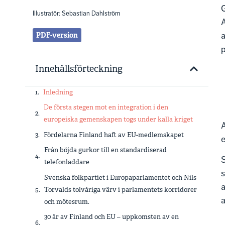
G
Illustratör: Sebastian Dahlström
A
PDF-version
a
p
Innehållsförteckning
Inledning
De första stegen mot en integration i den
europeiska gemenskapen togs under kalla kriget
A
Fördelarna Finland haft av EU-medlemskapet
e
Från böjda gurkor till en standardiserad
telefonladdare
s
Svenska folkpartiet i Europaparlamentet och Nils
Torvalds tolvåriga värv i parlamentets korridorer
a
och mötesrum.
30 år av Finland och EU – uppkomsten av en