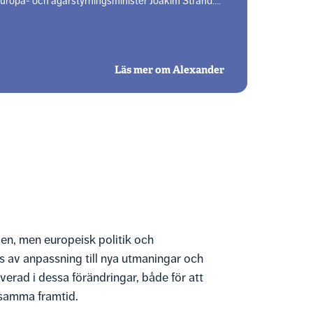
uropa- och ägarstyrningsminister Joakim Strand….
Läs mer om Alexander
en, men europeisk politik och
ss av anpassning till nya utmaningar och
lverad i dessa förändringar, både för att
nsamma framtid.