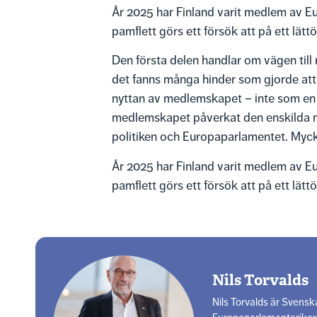
År 2025 har Finland varit medlem av Eur
pamflett görs ett försök att på ett lät
Den första delen handlar om vägen til
det fanns många hinder som gjorde att 
nyttan av medlemskapet – inte som en 
medlemskapet påverkat den enskilda me
politiken och Europaparlamentet. Mycke
År 2025 har Finland varit medlem av Eur
pamflett görs ett försök att på ett lät
Nils Torvalds
Nils Torvalds är Svensk