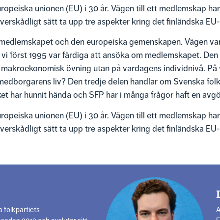
opeiska unionen (EU) i 30 år. Vägen till ett medlemskap har 
töverskådligt sätt ta upp tre aspekter kring det finländska 
l medlemskapet och den europeiska gemenskapen. Vägen var i
vi först 1995 var färdiga att ansöka om medlemskapet. Den a
makroekonomisk övning utan på vardagens individnivå. På vi
dborgarens liv? Den tredje delen handlar om Svenska folkpa
t har hunnit hända och SFP har i många frågor haft en avgö
opeiska unionen (EU) i 30 år. Vägen till ett medlemskap har 
töverskådligt sätt ta upp tre aspekter kring det finländska 
a folkpartiets
A