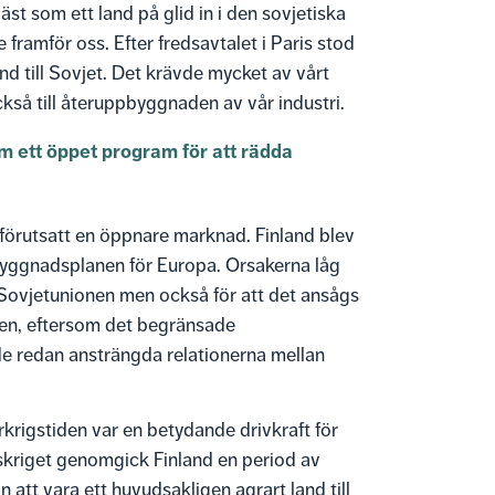
st som ett land på glid in i den sovjetiska
ramför oss. Efter fredsavtalet i Paris stod
ånd till Sovjet. Det krävde mycket av vårt
kså till återuppbyggnaden av vår industri.
m ett öppet program för att rädda
förutsatt en öppnare marknad. Finland blev
yggnadsplanen för Europa. Orsakerna låg
ed Sovjetunionen men också för att det ansågs
anen, eftersom det begränsade
de redan ansträngda relationerna mellan
rkrigstiden var en betydande drivkraft för
dskriget genomgick Finland en period av
 att vara ett huvudsakligen agrart land till