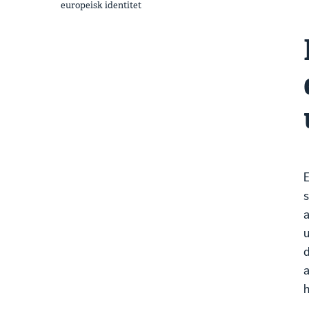
europeisk identitet
E
s
a
u
d
a
h