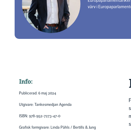
Europaparlamentariker 
värv i Europaparlament
Info:
Publicerad: 6 maj 2024
F
Utgivare: Tankesmedjan Agenda
s
m
ISBN: 978-952-7273-47-0
s
Grafisk formgivare: Linda Påhls / Bertills & Jung