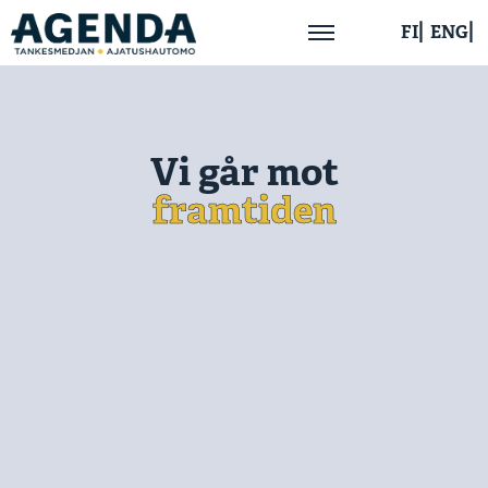
FI
ENG
Hem
Vi går mot
Om oss
framtiden
Aktuellt
Publikationer
Kontakta oss