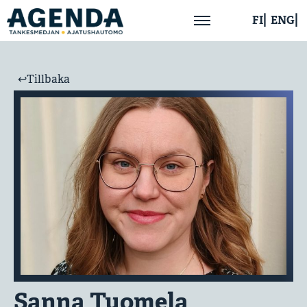
FI
ENG
Hem
↩︎Tillbaka
Om oss
Aktuellt
Publikationer
Kontakta oss
Sanna Tuomela