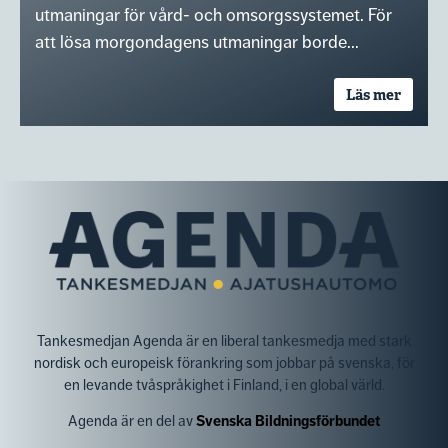
utmaningar för vård- och omsorgssystemet. För
att lösa morgondagens utmaningar borde...
Läs mer
Tankesmedjan Agenda är en liberal tankesmedja med stark
nordisk och europeisk förankring som jobbar på svenska, för
en levande tvåspråkighet i Finland, i en global värld.
Agenda är en del av
Svenska Bildningsförbundet