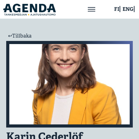
FI
ENG
Hem
↩︎Tillbaka
Om oss
Aktuellt
Publikationer
Kontakta oss
Karin Cederlöf