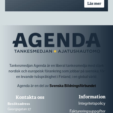
Läs mer
Tankesmedjan Agenda är en liberal tankesmedja med stark
nordisk och europeisk förankring som jobbar på svenska, för
en levande tvåspråkighet i Finland, i en global värld.
Agenda är en del av
Svenska Bildningsförbundet
Information
Kontakta oss
Integritetspolicy
Besöksadress
Georgsgatan 27
Faktureringsuppgifter