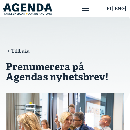
FI
ENG
Hem
Om oss
↩︎Tillbaka
Prenumerera på
Aktuellt
Agendas nyhetsbrev!
Publikationer
Kontakta oss