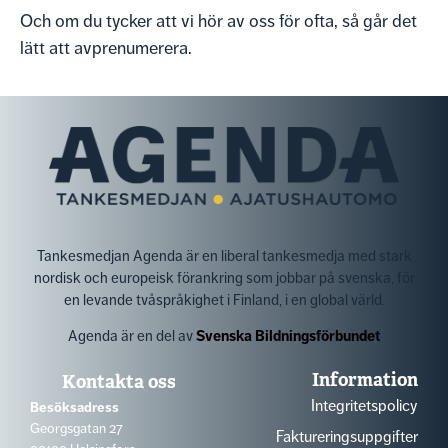
Och om du tycker att vi hör av oss för ofta, så går det
lätt att avprenumerera.
Tankesmedjan Agenda är en liberal tankesmedja med stark
nordisk och europeisk förankring som jobbar på svenska, för
en levande tvåspråkighet i Finland, i en global värld.
Agenda är en del av
Svenska Bildningsförbundet
Information
Kontakta oss
Integritetspolicy
Besöksadress
Georgsgatan 27
Faktureringsuppgifter