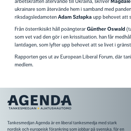
Magdale
arbetskraften återvände till Ukraina, skriver
ukrainare som återvände hem i samband med pandemin.
Adam Szłapka
riksdagsledamoten
upp behovet att s
Günther Oswald
Från österrikisikt håll poängterar
(t
som vet vad den gör i en krissituation. han får medhå
lantdagen, som lyfter upp behovet att se livet i gräns
Rapporten ges ut av European Liberal Forum, där ta
medlem.
Tankesmedjan Agenda är en liberal tankesmedja med stark
nordisk och europeisk förankring som jobbar på svenska, för en