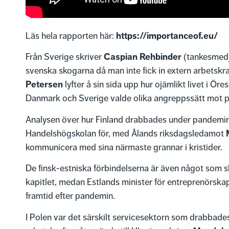
https://importanceof.eu/
Läs hela rapporten här:
Caspian Rehbinder
Från Sverige skriver
(tankesmedj
svenska skogarna då man inte fick in extern arbetsk
Petersen
lyfter å sin sida upp hur ojämlikt livet i Ö
Danmark och Sverige valde olika angreppssätt mot 
Analysen över hur Finland drabbades under pandemi
Handelshögskolan för, med Ålands riksdagsledamot
kommunicera med sina närmaste grannar i kristider.
De finsk-estniska förbindelserna är även något som 
kapitlet, medan Estlands minister för entreprenörska
framtid efter pandemin.
I Polen var det särskilt servicesektorn som drabbad