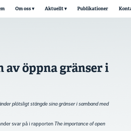
em
Om oss
Aktuellt
Publikationer
Konta
 av öppna gränser i
änder plötsligt stängde sina gränser i samband med
änder svar på i rapporten
The importance of open