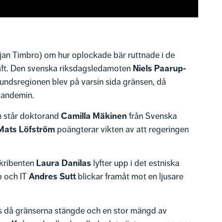
an Timbro) om hur oplockade bär ruttnade i de
Niels Paarup-
raft. Den svenska riksdagsledamoten
resundsregionen blev på varsin sida gränsen, då
pandemin.
Camilla Mäkinen
n står doktorand
från Svenska
Mats Löfström
poängterar vikten av att regeringen
Laura Danilas
skribenten
lyfter upp i det estniska
Andres Sutt
p och IT
blickar framåt mot en ljusare
es då gränserna stängde och en stor mängd av