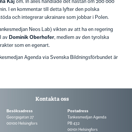
na Kaj
om. In alles handlade det nästan om 200 000
 I en kommentar till detta lyfter den polska
töda och integrerar ukrainare som jobbar i Polen.
ankesmedjan Neos Lab) vikten av att ha en regering
Dominik Oberhofer
ll av
, medlem av den tyrolska
trakter som en egenart.
nkesmedjan Agenda via Svenska Bildningsförbundet är
Kontakta oss
Besöksadress
Postadress
Georgsgatan 27
Tankesmedjan Agenda
00100 Helsingfors
PB 432
00101 Helsingfors