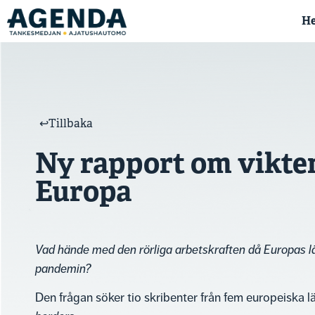
H
↩︎Tillbaka
Ny rapport om vikten
Europa
Vad hände med den rörliga arbetskraften då Europas l
pandemin?
Den frågan söker tio skribenter från fem europeiska l