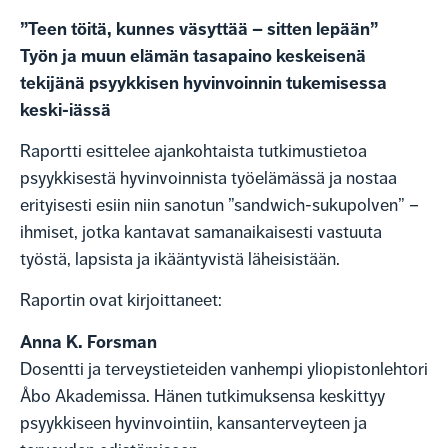
”Teen töitä, kunnes väsyttää – sitten lepään”
Työn ja muun elämän tasapaino keskeisenä
tekijänä psyykkisen hyvinvoinnin tukemisessa
keski-iässä
Raportti esittelee ajankohtaista tutkimustietoa
psyykkisestä hyvinvoinnista työelämässä ja nostaa
erityisesti esiin niin sanotun ”sandwich-sukupolven” –
ihmiset, jotka kantavat samanaikaisesti vastuuta
työstä, lapsista ja ikääntyvistä läheisistään.
Raportin ovat kirjoittaneet:
Anna K. Forsman
Dosentti ja terveystieteiden vanhempi yliopistonlehtori
Åbo Akademissa. Hänen tutkimuksensa keskittyy
psyykkiseen hyvinvointiin, kansanterveyteen ja