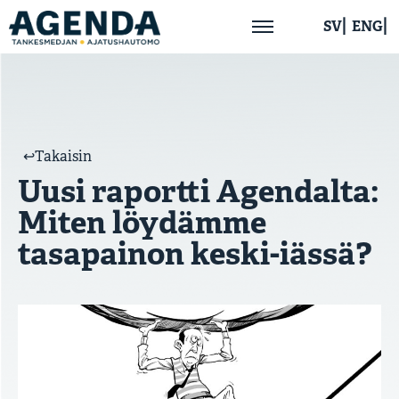
SV
ENG
Etusivu
Meistä
↩︎Takaisin
Uusi raportti Agendalta:
Ajankohtaista
Miten löydämme
tasapainon keski-iässä?
Julkaisut
Yhteystiedot