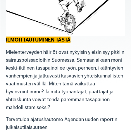
ILMOITTAUTUMINEN TÄSTÄ
Mielenterveyden häiriöt ovat nykyisin yleisin syy pitkiin
sairauspoissaoloihin Suomessa. Samaan aikaan moni
keski-ikäinen tasapainoilee työn, perheen, ikääntyvien
vanhempien ja jatkuvasti kasvavien yhteiskunnallisten
vaatimusten välillä. Miten tämä vaikuttaa
hyvinvointiimme? Ja mitä työnantajat, päättäjät ja
yhteiskunta voivat tehdä paremman tasapainon
mahdollistamiseksi?
Tervetuloa ajatushautomo Agendan uuden raportin
julkaisutilaisuuteen: