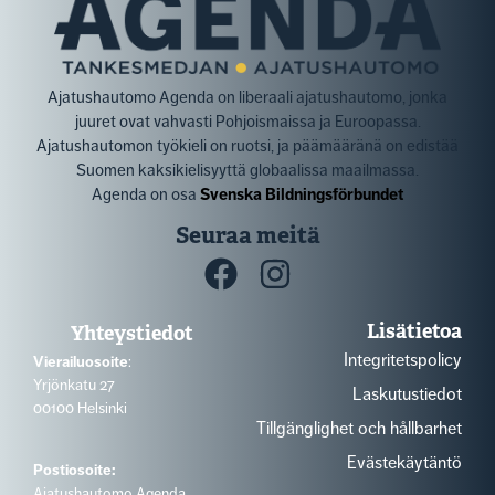
Ajatushautomo Agenda on liberaali ajatushautomo, jonka
juuret ovat vahvasti Pohjoismaissa ja Euroopassa.
Ajatushautomon työkieli on ruotsi, ja päämääränä on edistää
Suomen kaksikielisyyttä globaalissa maailmassa.
Agenda on osa
Svenska Bildningsförbundet
Seuraa meitä
Lisätietoa
Yhteystiedot
Integritetspolicy
Vierailuosoite
:
Yrjönkatu 27
Laskutustiedot
00100 Helsinki
Tillgänglighet och hållbarhet
Evästekäytäntö
Postiosoite:
Ajatushautomo Agenda