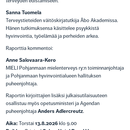
terveyden edistämiseen.
Sanna Tuomela
Terveystieteiden väitöskirjatutkija Åbo Akademissa.
Hänen tutkimuksensa käsittelee psyykkistä
hyvinvointia, työelämää ja perheiden arkea.
Raporttia kommentoi:
Anne Salovaara-Kero
MIELI Pohjanmaan mielenterveys ry:n toiminnanjohtaja
ja Pohjanmaan hyvinvointialueen hallituksen
puheenjohtaja.
Raportin kirjoittajien lisäksi julkaisutilaisuuteen
osallistuu myös opetusministeri ja Agendan
Anders Adlercreutz
puheenjohtaja
.
Aika:
13.8.2026
Torstai
klo 9.00