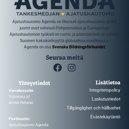
Ajatushautomo Agenda on liberaali ajatushautomo, jonka
juuret ovat vahvasti Pohjoismaissa ja Euroopassa.
Ajatushautomon työkieli on ruotsi, ja päämääränä on edistää
Suomen kaksikielisyyttä globaalissa maailmassa.
Agenda on osa
Svenska Bildningsförbundet
Seuraa meitä
Lisätietoa
Yhteystiedot
Integritetspolicy
Vierailuosoite
:
Yrjönkatu 27
Laskutustiedot
00100 Helsinki
Tillgänglighet och hållbarhet
Evästekäytäntö
Postiosoite:
Ajatushautomo Agenda