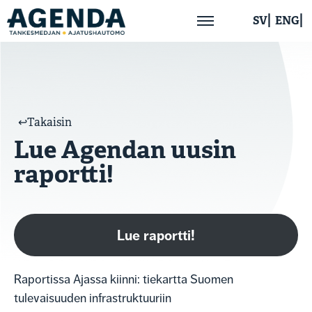
SV
ENG
Etusivu
Meistä
↩︎Takaisin
Lue Agendan uusin
Ajankohtaista
raportti!
Julkaisut
Lue raportti!
Yhteystiedot
Raportissa Ajassa kiinni: tiekartta Suomen
tulevaisuuden infrastruktuuriin