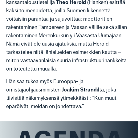
Theo Herold
kansantaloustieteilijä
(Hanken) esittää
kaksi toimenpidettä, joilla Suomen liikennettä
voitaisiin parantaa ja sujuvoittaa: moottoritien
rakentaminen Tampereen ja Vaasan välille sekä sillan
rakentaminen Merenkurkun yli Vaasasta Uumajaan.
Nämä eivät ole uusia ajatuksia, mutta Herold
tarkastelee niitä lähialueiden esimerkkien kautta –
miten vastaavanlaisia suuria infrastruktuurihankkeita
on toteutettu muualla.
Hän saa tukea myös Eurooppa- ja
Joakim Strand
omistajaohjausministeri
ilta, joka
tiivistää näkemyksensä ytimekkäästi: ”Kun muut
epäröivät, meidän on johdettava.”