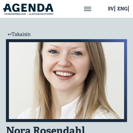
SV
ENG
Etusivu
↩︎Takaisin
Meistä
Ajankohtaista
Julkaisut
Yhteystiedot
Nora Rosendahl