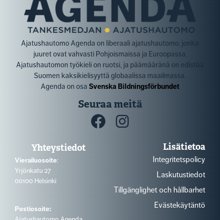
Ajatushautomo Agenda on liberaali ajatushautomo, jonka
juuret ovat vahvasti Pohjoismaissa ja Euroopassa.
Ajatushautomon työkieli on ruotsi, ja päämääränä on edistää
Suomen kaksikielisyyttä globaalissa maailmassa.
Agenda on osa
Svenska Bildningsförbundet
Seuraa meitä
Lisätietoa
Yhteystiedot
Integritetspolicy
Vierailuosoite
:
Yrjönkatu 27
Laskutustiedot
00100 Helsinki
Tillgänglighet och hållbarhet
Evästekäytäntö
Postiosoite:
Ajatushautomo Agenda