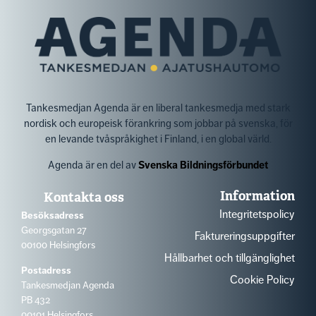
Tankesmedjan Agenda är en liberal tankesmedja med stark
nordisk och europeisk förankring som jobbar på svenska, för
en levande tvåspråkighet i Finland, i en global värld.
Agenda är en del av
Svenska Bildningsförbundet
Information
Kontakta oss
Integritetspolicy
Besöksadress
Georgsgatan 27
Faktureringsuppgifter
00100 Helsingfors
Hållbarhet och tillgänglighet
Postadress
Cookie Policy
Tankesmedjan Agenda
PB 432
00101 Helsingfors