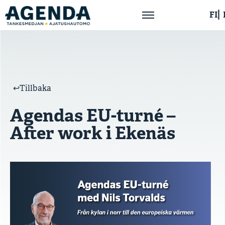
FI
Hem
Om oss
↩︎Tillbaka
Agendas EU-turné –
Aktuellt
After work i Ekenäs
Publikationer
Kontakta oss